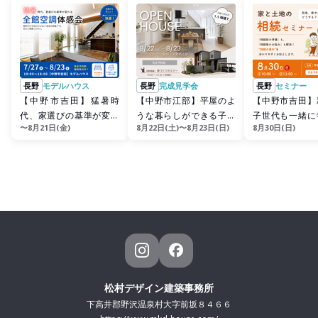
長野
モデルハウス
長野
完成見学会
長野
セミナー
【中野市吉田】猛暑時
【中野市江部】平屋のよ
【中野市吉田】
代、家選びの基準が変わ
うな暮らしができる子育
子世代も一緒に
〜8月21日(金)
8月22日(土)〜8月23日(日)
8月30日(日)
る！全館空調体感会
て世帯の1.5階建て
｟家と土地の相
ー》
松村デザイン建築事務所
下高井郡野沢温泉村大字前坂８４６６