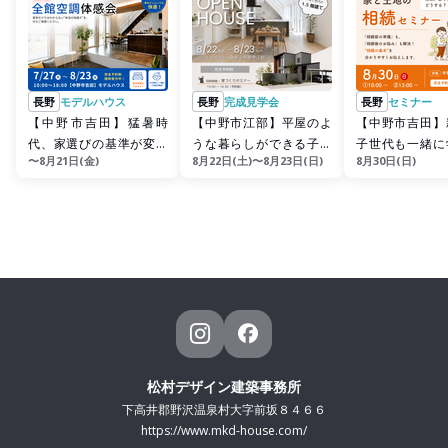
長野
モデルハウス
長野
完成見学会
長野
セミナー
【中野市吉田】猛暑時
【中野市江部】平屋のよ
【中野市吉田】
代、家選びの基準が変わ
うな暮らしができる子育
子世代も一緒に
〜8月21日(金)
8月22日(土)〜8月23日(日)
8月30日(日)
る！全館空調体感会
て世帯の1.5階建て
｟家と土地の相
ー》
松村デザイン建築事務所
下高井郡野沢温泉村大字前坂８４６６
https://www.mkd-house.com/