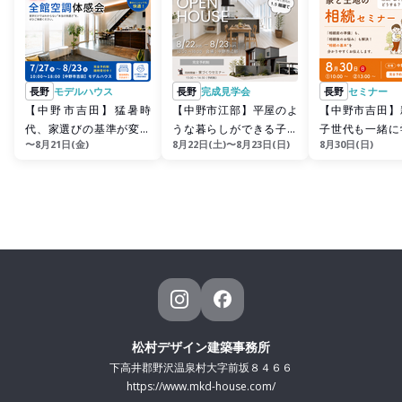
長野
モデルハウス
長野
完成見学会
長野
セミナー
【中野市吉田】猛暑時
【中野市江部】平屋のよ
【中野市吉田】
代、家選びの基準が変わ
うな暮らしができる子育
子世代も一緒に
〜8月21日(金)
8月22日(土)〜8月23日(日)
8月30日(日)
る！全館空調体感会
て世帯の1.5階建て
｟家と土地の相
ー》
松村デザイン建築事務所
下高井郡野沢温泉村大字前坂８４６６
https://www.mkd-house.com/