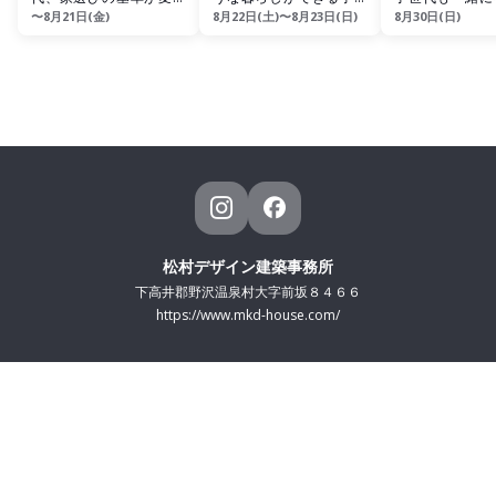
〜8月21日(金)
8月22日(土)〜8月23日(日)
8月30日(日)
る！全館空調体感会
て世帯の1.5階建て
｟家と土地の相
ー》
松村デザイン建築事務所
下高井郡野沢温泉村大字前坂８４６６
https://www.mkd-house.com/