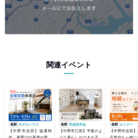
関連イベント
長野
モデルハウス
長野
完成見学会
長野
セミナー
【中野市吉田】猛暑時
【中野市江部】平屋のよ
【中野市吉田】
代、家選びの基準が変わ
うな暮らしができる子育
子世代も一緒に