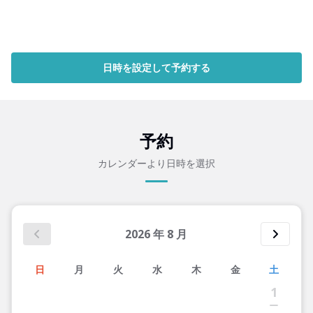
日時を設定して予約する
予約
カレンダーより日時を選択
2026
年
8
月
日
月
火
水
木
金
土
1