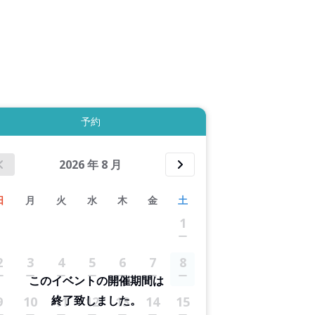
4件すべて表示する
予約
2026
年
8
月
日
月
火
水
木
金
土
1
2
3
4
5
6
7
8
このイベントの開催期間は
終了致しました。
9
10
11
12
13
14
15