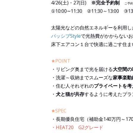
4/26(土)・27(日)
※完全予約制
ご予
①10:00∼11:30 ②11:30～13:00 ③13
太陽光などの自然エネルギーを利用し
パッシブStyle
で光熱費がかからないお
床下エアコン１台で快適に過ごす住ま
★POINT
・リビング奥まで光を届ける
大空間の
・洗濯～収納までスムーズな
家事楽動
・住む人それぞれの
プライベートを考
・
犬と猫が共存
するように考えたプラ
★SPEC
・長期優良住宅（補助金140万円～17
・HEAT20 G2グレード