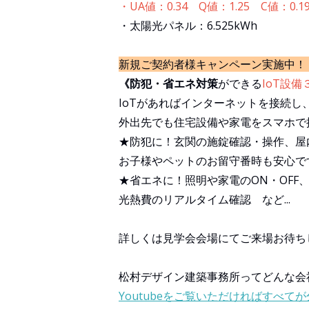
・UA値：0.34 Q値：1.25 C値：0.1
・太陽光パネル：6.525kWh
新規ご契約者様キャンペーン実施中！
《防犯・省エネ対策
ができる
IoT設
IoTがあればインターネットを接続し
外出先でも住宅設備や家電をスマホで
★防犯に！玄関の施錠確認・操作、屋内
お子様やペットのお留守番時も安心で
★省エネに！照明や家電のON・OFF
光熱費のリアルタイム確認 など...
詳しくは見学会会場にてご来場お待ち
松村デザイン建築事務所ってどんな会
Youtubeをご覧いただければすべて