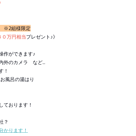
9
 ※2組様限定
備３０万円相当
プレゼント♪》
、
操作ができます♪
外のカメラ など...
す！
、お風呂の湯はり
しております！
社？
が分かります！