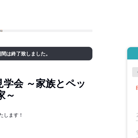
期間は終了致しました。
見学会 ～家族とペッ
家～
たします！