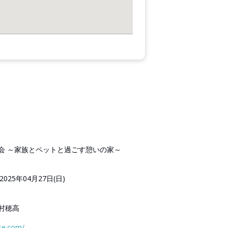
会 ～家族とペットと過ごす憩いの家～
2025年04月27日(日)
村穂高
se.com/