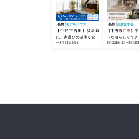
長野
モデルハウス
長野
完成見学会
【中野市吉田】猛暑時
【中野市江部】平
代、家選びの基準が変わ
うな暮らしができ
〜8月21日(金)
8月22日(土)〜8月23
る！全館空調体感会
て世帯の1.5階建て