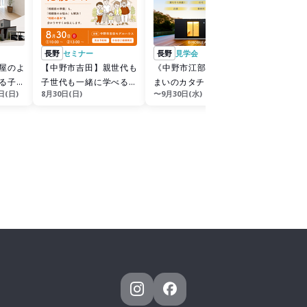
長野
セミナー
長野
見学会
屋のよ
【中野市吉田】親世代も
《中野市江部》新しい住
る子育
子世代も一緒に学べる！
まいのカタチ ～新築同等
日(日)
8月30日(日)
〜9月30日(水)
｟家と土地の相続セミナ
の性能！木造コンテナハ
ー》
ウス見学会～