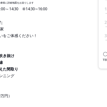
約者様に詳細地図をお送りします
1
:00～14:30 ④14:30∼16:00
2
た
家
3
いをご体感ください！
吹き抜け
線
えた間取り
ンニング
0万円）