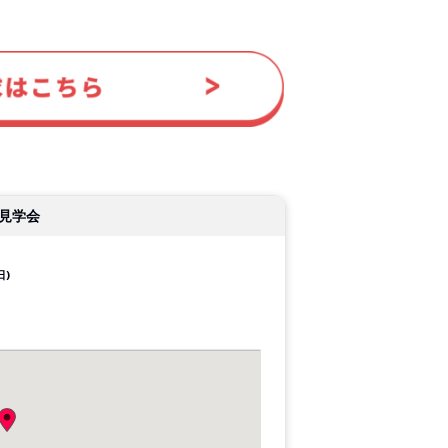
見学会
日)