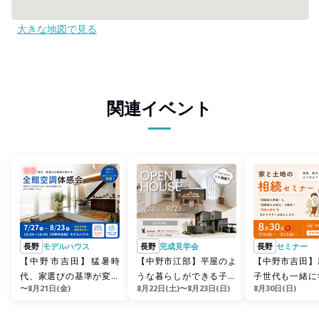
大きな地図で見る
関連イベント
長野
モデルハウス
長野
完成見学会
長野
セミナー
【中野市吉田】猛暑時
【中野市江部】平屋のよ
【中野市吉田】
代、家選びの基準が変わ
うな暮らしができる子育
子世代も一緒に
〜8月21日(金)
8月22日(土)〜8月23日(日)
8月30日(日)
る！全館空調体感会
て世帯の1.5階建て
｟家と土地の相
ー》