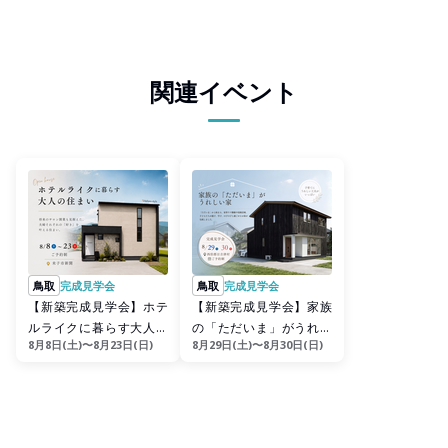
関連イベント
鳥取
完成見学会
鳥取
完成見学会
【新築完成見学会】ホテ
【新築完成見学会】家族
ルライクに暮らす大人の
の「ただいま」がうれし
8月8日(土)〜8月23日(日)
8月29日(土)〜8月30日(日)
住まい
い家