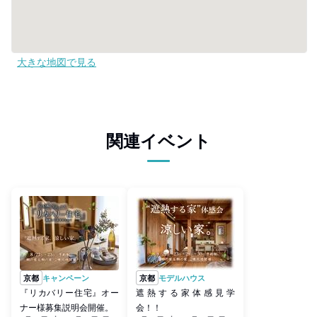
大きな地図で見る
関連イベント
京都
キャンペーン
京都
モデルハウス
『リカバリー住宅』オー
遮熱する家体感見学
ナー様募集説明会開催。
会！！