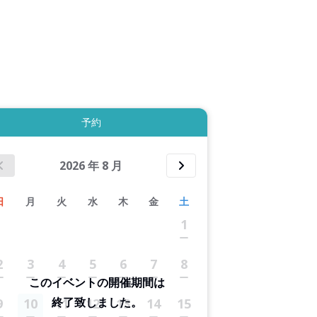
4件すべて表示する
予約
2026
年
8
月
日
月
火
水
木
金
土
1
2
3
4
5
6
7
8
このイベントの開催期間は
終了致しました。
9
10
11
12
13
14
15