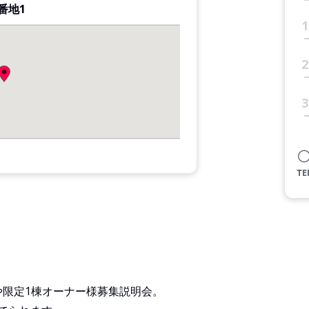
番地1
1
2
3
ひらや限定1棟オーナー様募集説明会。