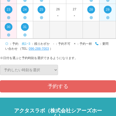
◎
◎
◎
◎
◎
26
27
23
24
25
28
29
-
-
◎
◎
◎
◎
◎
30
31
◎
◎
◎
：予約
残1~3
：残りわずか
-
：予約不可
×
：予約一杯
：要問
い合わせ （TEL:
096-288-7003
）
※日付を選ぶと予約時刻を選択できるようになります。
予約する
アクタスラボ（株式会社シアーズホー
ム）