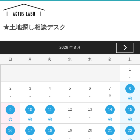
★土地探し相談デスク
2026
年
8
月
日
月
火
水
木
金
土
1
-
2
3
4
5
6
7
8
-
-
-
-
-
×
◎
12
13
9
10
11
14
15
-
-
◎
◎
◎
◎
◎
19
20
16
17
18
21
22
-
-