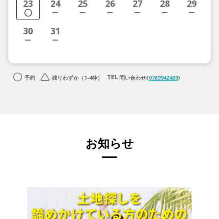
23
24
25
26
27
28
29
30
31
予約
残りわずか（1-4枠）
問い合わせ(
0789942439
)
お知らせ