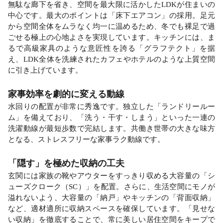
無駄な廊下を省き、空間を最大限に活かしたLDKが住まいの
中心です。最大のポイントは「床下エアコン」の採用。足元
から空間全体をムラなく均一に温めるため、冬でも裸足で過
ごせる極上の心地よさを実現しています。キッチンには、ま
るで高級家具のような意匠性を誇る「グラフテクト」を据
え、LDK全体を洗練されたカフェやホテルのような上質空間
に引き上げています。
家事効率を劇的に変える動線
水回りの配置が非常に秀逸です。独立した「ランドリールー
ム」を備えており、「洗う・干す・しまう」といった一連の
洗濯動線が最短歩数で完結します。共働き世帯の大きな味方
となる、ストレスフリーな家事ラク動線です。
「隠す」を極めた収納の工夫
玄関には家族の靴やアウターをすっきり収める大容量の「シ
ューズクローク（SC）」を配置。さらに、生活空間にモノが
溢れないよう、大容量の「納戸」やキッチンの「背面収納」
など、適材適所に収納スペースを確保しています。「見せな
い収納」を徹底することで、常に美しい居住空間をキープで