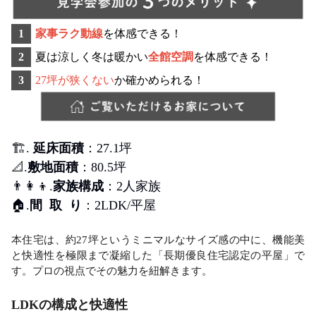
1
家事ラク動線
を体感できる！
2
夏は涼しく冬は暖かい
全館空調
を体感できる！
3
27坪が狭くない
か確かめられる！
🏗.
延床面積
：27.1坪
📐.
敷地面積
：80.5坪
👨‍👩‍👦.
家族構成
：2人家族
🏠.
間 取 り
：2LDK/平屋
本住宅は、約27坪というミニマルなサイズ感の中に、機能美
と快適性を極限まで凝縮した「長期優良住宅認定の平屋」で
す。プロの視点でその魅力を紐解きます。
LDKの構成と快適性