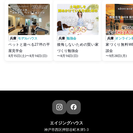
兵庫
モデルハウス
兵庫
勉強会
兵庫
オンライン
ペットと遊べる27坪の平
後悔しないための賢い家
家づくり無料W
屋見学会
づくり勉強会
談会
8月15日(土)〜8月16日(日)
〜8月16日(日)
〜9月28日(月)
エイジングハウス
神戸市西区押部谷町木津5-3