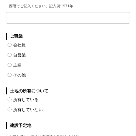
西暦でご記入ください。記入例:1971年
ご職業
会社員
自営業
主婦
その他
土地の所有について
所有している
所有していない
建設予定地