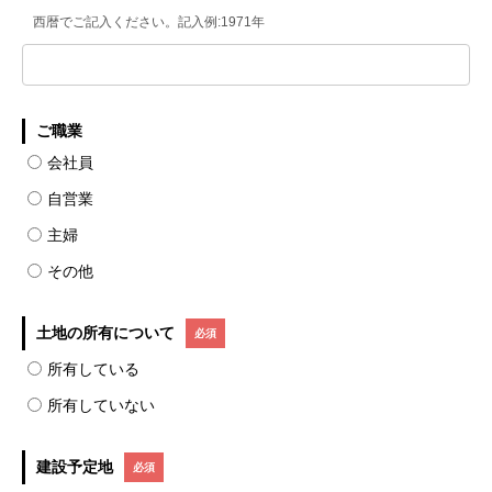
西暦でご記入ください。記入例:1971年
ご職業
会社員
自営業
主婦
その他
土地の所有について
所有している
所有していない
建設予定地