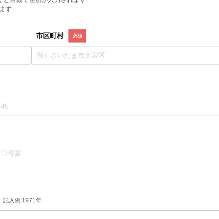
ます
市区町村
記入例:1971年