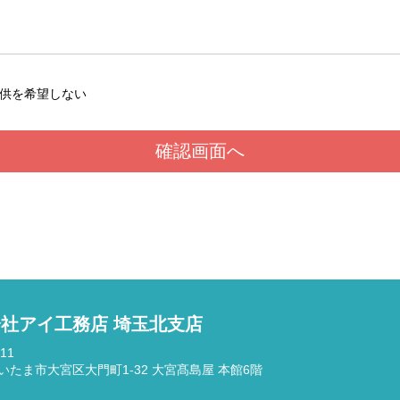
供を希望しない
社アイ工務店 埼玉北支店
11
いたま市大宮区大門町1-32 大宮髙島屋 本館6階