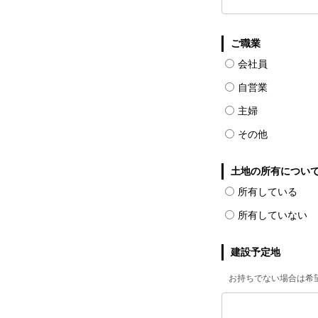
ご職業
会社員
自営業
主婦
その他
土地の所有につい
所有している
所有していない
建設予定地
お持ちでない場合は希