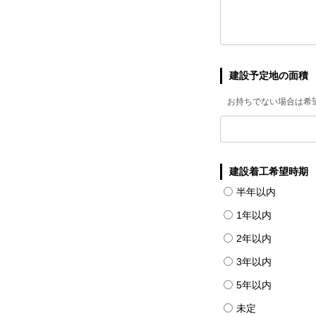
建設予定地の面積
お持ちでない場合は希
建設着工希望時期
半年以内
1年以内
2年以内
3年以内
5年以内
未定