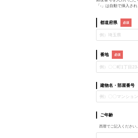
「-」は自動で挿入され
都道府県
番地
建物名・部屋番号
ご年齢
西暦でご記入ください。