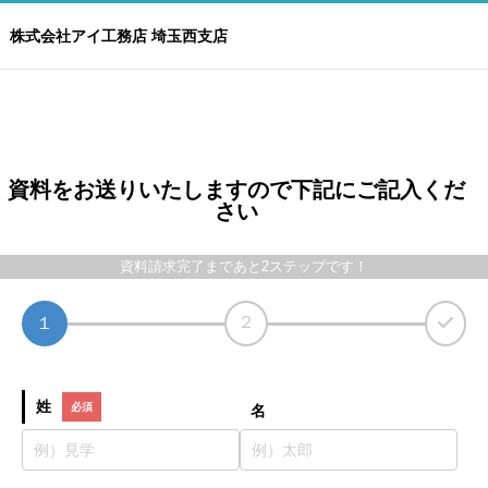
株式会社アイ工務店 埼玉西支店
資料をお送りいたしますので下記にご記入くだ
さい
資料請求完了まであと2ステップです！
２
１
姓
名