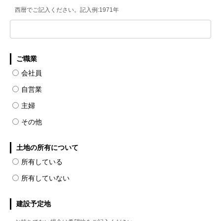
西暦でご記入ください。記入例:1971年
ご職業
会社員
自営業
主婦
その他
土地の所有について
所有している
所有していない
建設予定地