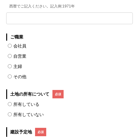
西暦でご記入ください。記入例:1971年
ご職業
会社員
自営業
主婦
その他
土地の所有について
所有している
所有していない
建設予定地