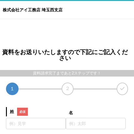
株式会社アイ工務店 埼玉西支店
資料をお送りいたしますので下記にご記入くだ
さい
資料請求完了まであと2ステップです！
２
１
姓
名