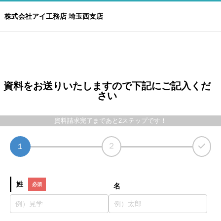
株式会社アイ工務店 埼玉西支店
資料をお送りいたしますので下記にご記入くだ
さい
資料請求完了まであと2ステップです！
２
１
姓
名