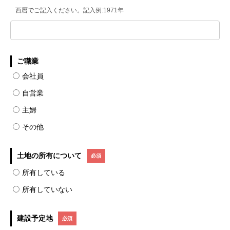
西暦でご記入ください。記入例:1971年
ご職業
会社員
自営業
主婦
その他
土地の所有について
所有している
所有していない
建設予定地