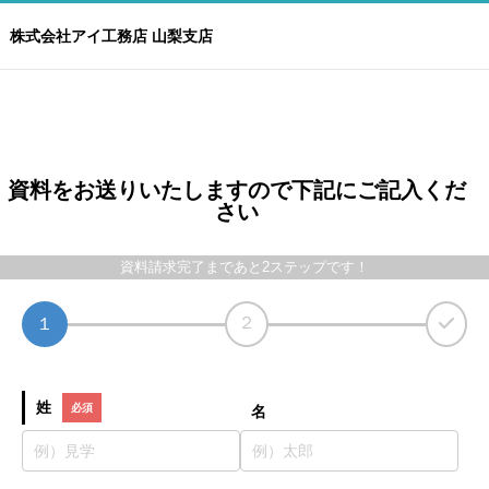
株式会社アイ工務店 山梨支店
資料をお送りいたしますので下記にご記入くだ
さい
資料請求完了まであと2ステップです！
２
１
姓
名