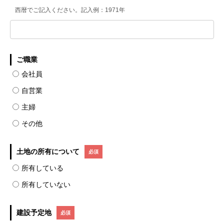
西暦でご記入ください。記入例：1971年
ご職業
会社員
自営業
主婦
その他
土地の所有について
所有している
所有していない
建設予定地