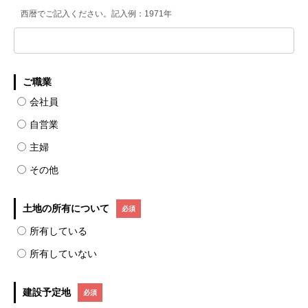
西暦でご記入ください。記入例：1971年
ご職業
会社員
自営業
主婦
その他
土地の所有について
所有している
所有していない
建設予定地