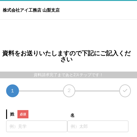
株式会社アイ工務店 山梨支店
資料をお送りいたしますので下記にご記入くだ
さい
資料請求完了まであと2ステップです！
２
１
姓
名