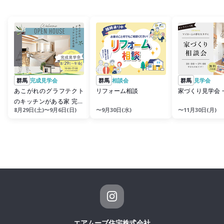
群馬
完成見学会
群馬
相談会
群馬
見学会
あこがれのグラフテクト
リフォーム相談
家づくり見学会
のキッチンがある家 完成
8月29日(土)〜9月6日(日)
〜9月30日(水)
〜11月30日(月)
見学会
エアムーブ住宅株式会社