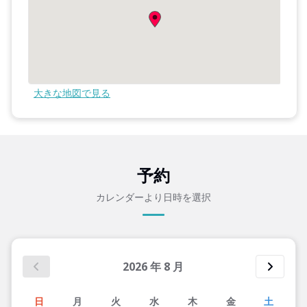
大きな地図で見る
予約
カレンダーより日時を選択
2026
年
8
月
日
月
火
水
木
金
土