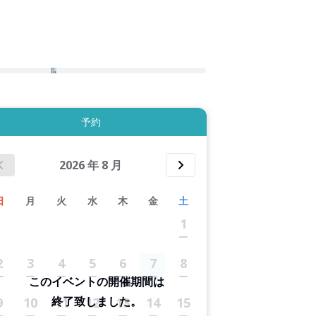
2件すべて表示する
予約
2026
年
8
月
日
月
火
水
木
金
土
1
2
3
4
5
6
7
8
このイベントの開催期間は
終了致しました。
9
10
11
12
13
14
15