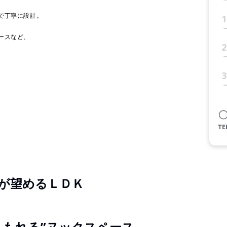
で丁寧に設計。
1
ースなど、
2
3
が望めるＬＤＫ
こもれる”ヌックスペース