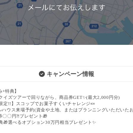
キャンペーン情報
み+特典】
クイズツアーで回りながら、商品券GET✨(最大2,000円分)
限定!!】スコップでお菓子すくいチャレンジ🍬
ルハウス来場予約(資金や土地、またはプランニングいただいたお
券〇〇円⁈プレゼント🎁
典🎁選べるオプション30万円相当プレゼント✨