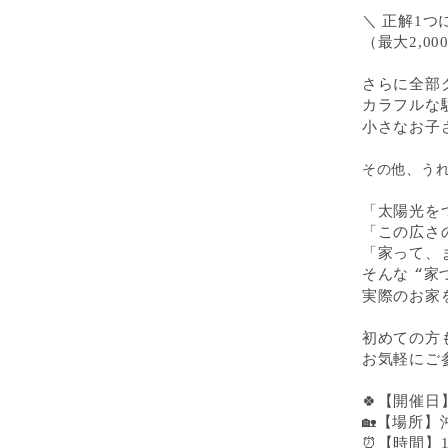
＼ 正解1つ
（最大2,0
さらに全部
カラフルな
小さなお子
その他、う
「太陽光を
「この広さ
「家って、
そんな
家
“
実際のお家
初めての方
お気軽にご
🍀【開催日
🏡
【場所】
⏰【時間】10