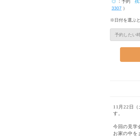
◎
：予約
残
3307
）
※日付を選ぶ
11月22日
す。
今回の見学
お家の中を