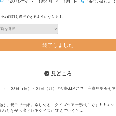
1~3
：残りわずか
-
：予約不可
×
：予約一杯
：要問い合わせ （T
と予約時刻を選択できるようになります。
終了しました
見どころ
（土）・23日（日）・24日（月）の3連休限定で、
完成見学会を開
会は、親子で一緒に楽しめる
クイズツアー形式
です
👨‍👩‍👧✨
“
”
まわりながら出されるクイズに答えていくと…