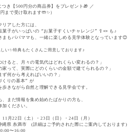
につき【500円分の商品券】をプレゼント
🎁
／
00円まで受け取れます
🤲✨
）
クリアした方には、
駄菓子がいっぱいの
お菓子すくいチャレンジ
🥄🍬
も
“
”
♪
さまもパパママも、一緒に楽しめる見学体験となっています😊
れしい✨特典もたくさんご用意しております♪
つけると、月々の電気代はどれくらい変わるの？」
の家って、実際にどのくらいの金額で建てられるの？」
まず何から考えればいいの？」
づくりの基本
が
”
を歩きながら自然と理解できる見学会です。
も、まだ情報を集め始めたばかりの方も、
参加ください。
】11月22日（土）・23日（日）・24日（月）
沖縄県 糸満市 (詳細はご予約された際にご案内しております)
:00〜16:00