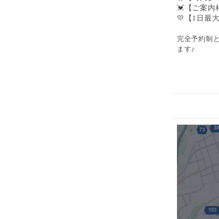
💓
【ご案内
💛【1日
完全予約制
ます♪