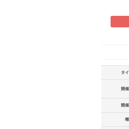
タイ
開催
開催
種