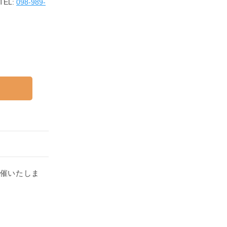
EL:
098-989-
催いたしま