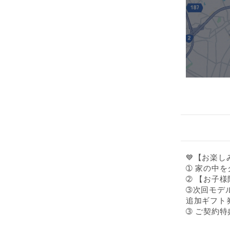
💙【お楽し
➀ 家の中を
➁ 【お子様
➂次回モデ
追加ギフト
➂ ご契約特