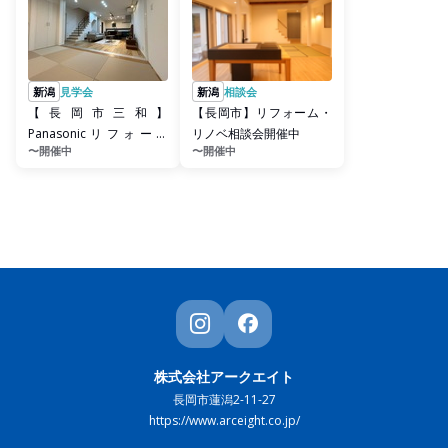
新潟
見学会
新潟
相談会
【長岡市三和】
【長岡市】リフォーム・
Panasonicリフォーム
リノベ相談会開催中
〜開催中
〜開催中
Club ショールーム 見学会
開催中
株式会社アークエイト
長岡市蓮潟2-11-27
https://www.arceight.co.jp/