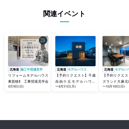
関連イベント
北海道
施工中現場見学
北海道
モデルハウス
北海道
モデルハ
リフォームモデルハウス
【予約リクエスト】千歳
【予約リクエス
東苗穂Ⅱ 工事現場見学会
自由ケ丘モデルハウス
ズランド大麻北
8月9日(日)
〜8月31日(月)
〜10月18日(日)
2025
ハウス2026