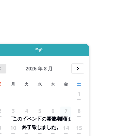
拡大表示する
予約
2026
年
8
月
日
月
火
水
木
金
土
1
2
3
4
5
6
7
8
このイベントの開催期間は
終了致しました。
9
10
11
12
13
14
15