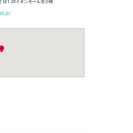
目1-20イオンモール苫小牧
et.jp/