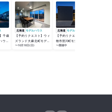
ス
北海道
モデルハウス
北海道
モデルハウス
北海道
モ
】千歳
【予約リクエスト】ウィ
【予約リクエスト】苫小
札幌 前
ハウス
ズランド大麻北町モデル
牧市澄川町モデルハウス
2025
〜10月18日(日)
〜開催中
〜開催中
ハウス2026