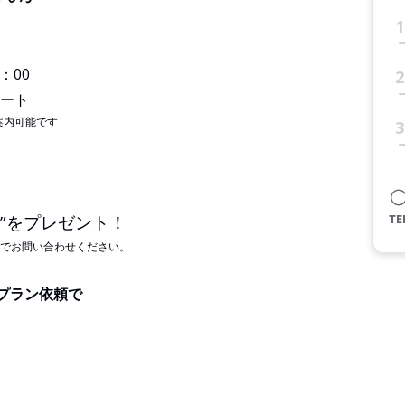
1
8：00
2
コート
案内可能です
3
券”をプレゼント！
でお問い合わせください。
＋プラン依頼で