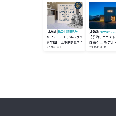
北海道
施工中現場見学
北海道
モデルハウ
リフォームモデルハウス
【予約リクエスト
東苗穂Ⅱ 工事現場見学会
自由ケ丘モデル
8月9日(日)
〜8月31日(月)
2025