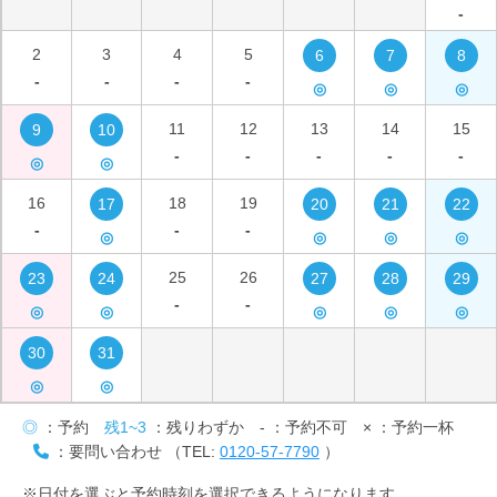
-
2
3
4
5
6
7
8
-
-
-
-
◎
◎
◎
11
12
13
14
15
9
10
-
-
-
-
-
◎
◎
16
18
19
17
20
21
22
-
-
-
◎
◎
◎
◎
25
26
23
24
27
28
29
-
-
◎
◎
◎
◎
◎
30
31
◎
◎
◎
：予約
残1~3
：残りわずか
-
：予約不可
×
：予約一杯
：要問い合わせ （TEL:
0120-57-7790
）
※日付を選ぶと予約時刻を選択できるようになります。