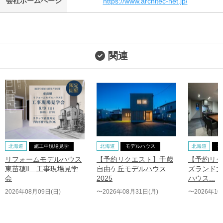
会社ホームページ
https://www.architec-net.jp/
関連
北海道
施工中現場見学
北海道
モデルハウス
北海道
モ
リフォームモデルハウス
【予約リクエスト】千歳
【予約リク
東苗穂Ⅱ 工事現場見学
自由ケ丘モデルハウス
ズランド大
会
2025
ハウス...
2026年08月09日(日)
〜2026年08月31日(月)
〜2026年10