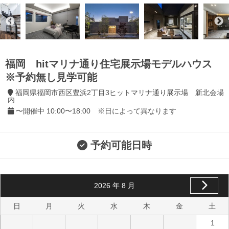
福岡 hitマリナ通り住宅展示場モデルハウス
※予約無し見学可能
福岡県福岡市西区豊浜2丁目3ヒットマリナ通り展示場 新北会場
内
〜開催中 10:00〜18:00 ※日によって異なります
予約可能日時
2026
年
8
月
日
月
火
水
木
金
土
1