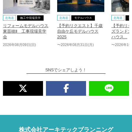
北海道
施工中現場見学
北海道
モデルハウス
北海道
モ
リフォームモデルハウス
【予約リクエスト】千歳
【予約リク
東苗穂Ⅱ 工事現場見学
自由ケ丘モデルハウス
ズランド大
会
2025
ハウス...
2026年08月09日(日)
〜2026年08月31日(月)
〜2026年10
SNSでシェアしよう！
株式会社アーキテックプランニング