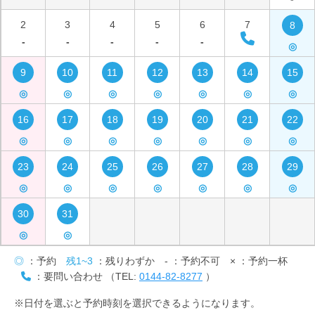
2
3
4
5
6
7
8
-
-
-
-
-
◎
9
10
11
12
13
14
15
◎
◎
◎
◎
◎
◎
◎
16
17
18
19
20
21
22
◎
◎
◎
◎
◎
◎
◎
23
24
25
26
27
28
29
◎
◎
◎
◎
◎
◎
◎
30
31
◎
◎
◎
：予約
残1~3
：残りわずか
-
：予約不可
×
：予約一杯
：要問い合わせ （TEL:
0144-82-8277
）
※日付を選ぶと予約時刻を選択できるようになります。