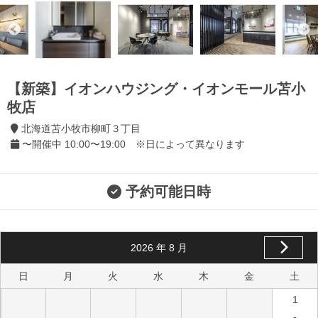
【新築】イオンハウジング・イオンモール苫小
牧店
北海道苫小牧市柳町３丁目
〜開催中 10:00〜19:00 ※日によって異なります
予約可能日時
2026
年
8
月
日
月
火
水
木
金
土
1
-