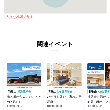
大きな地図で見る
関連イベント
和歌山
構造見学会
和歌山
OB邸見学会
和歌山
OB邸見
光と風が包みこむ、とと
ひかりを囲む 家族の居
補助金も活かし
のう暮らし
場所
耐震・断熱リフ
8月23日(日)
8月30日(日)
8月30日(日)