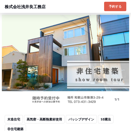
株式会社浅井良工務店
予約する
1/1
木造住宅
高気密・高断熱素材使用
パッシブデザイン
SE構法
非住宅建築