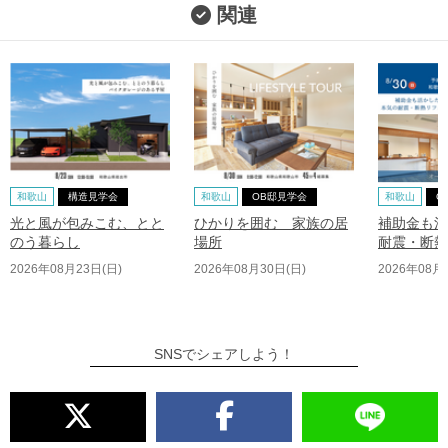
関連
和歌山
構造見学会
和歌山
OB邸見学会
和歌山
O
光と風が包みこむ、とと
ひかりを囲む 家族の居
補助金も活
のう暮らし
場所
耐震・断熱
2026年08月23日(日)
2026年08月30日(日)
2026年08月
SNSでシェアしよう！