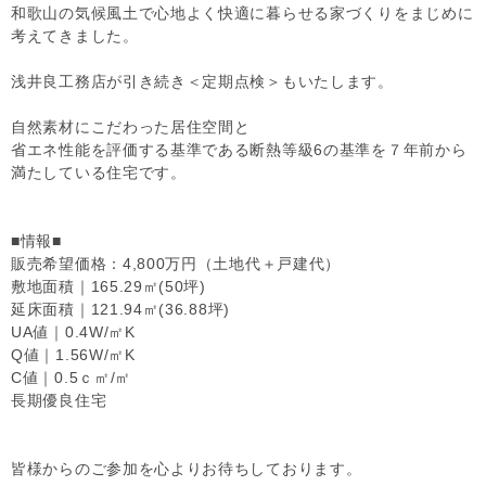
和歌山の気候風土で心地よく快適に暮らせる家づくりをまじめに
考えてきました。
浅井良工務店が引き続き＜定期点検＞もいたします。
自然素材にこだわった居住空間と
省エネ性能を評価する基準である断熱等級6の基準を７年前から
満たしている住宅です。
■情報■
販売希望価格：4,800万円（土地代＋戸建代）
敷地面積｜165.29㎡(50坪)
延床面積｜121.94㎡(36.88坪)
UA値｜0.4W/㎡K
Q値｜1.56W/㎡K
C値｜0.5ｃ㎡/㎡
長期優良住宅
皆様からのご参加を心よりお待ちしております。