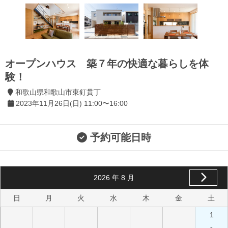
オープンハウス 築７年の快適な暮らしを体
験！
和歌山県和歌山市東釘貫丁
2023年11月26日(日) 11:00〜16:00
予約可能日時
2026
年
8
月
日
月
火
水
木
金
土
1
-