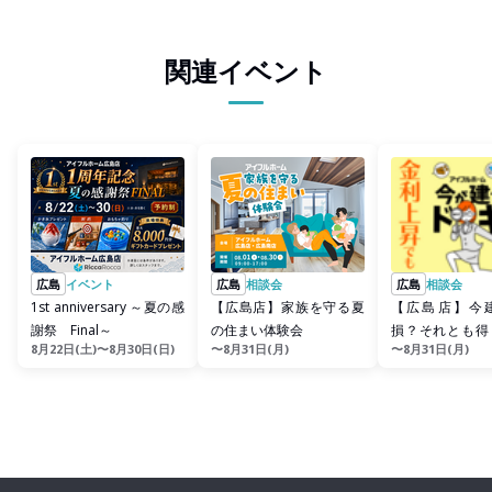
関連イベント
広島
イベント
広島
相談会
広島
相談会
1st anniversary ～夏の感
【広島店】家族を守る夏
【広島店】今
謝祭 Final～
の住まい体験会
損？それとも得
8月22日(土)〜8月30日(日)
〜8月31日(月)
〜8月31日(月)
金の相談会