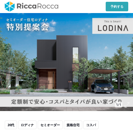
予約する
1/1
20代
ロディナ
セミオーダー
規格住宅
コスパ