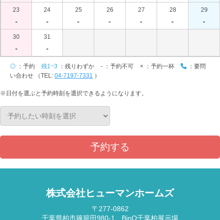
23
24
25
26
27
28
29
-
-
-
-
-
-
-
30
31
-
-
◎
：予約
残1~3
：残りわずか
-
：予約不可
×
：予約一杯
：要問
い合わせ （TEL:
04-7197-7331
）
※日付を選ぶと予約時刻を選択できるようになります。
予約する
株式会社ヒューマンホームズ
〒277-0862
千葉県柏市篠籠田980-1 BinO千葉柏展示場