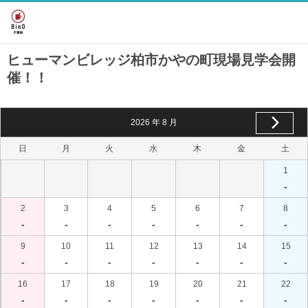
ヒューマンビレッジ柏市かやの町現場見学会開
催！！
2026
年
8
月
日
月
火
水
木
金
土
1
-
2
3
4
5
6
7
8
-
-
-
-
-
-
-
9
10
11
12
13
14
15
-
-
-
-
-
-
-
16
17
18
19
20
21
22
-
-
-
-
-
-
-