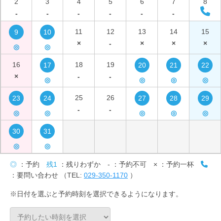
2
3
4
5
6
7
8
-
-
-
-
-
-
11
12
13
14
15
9
10
×
-
×
×
×
◎
◎
16
18
19
17
20
21
22
×
-
-
◎
◎
◎
◎
25
26
23
24
27
28
29
-
-
◎
◎
◎
◎
◎
30
31
◎
◎
◎
：予約
残1
：残りわずか
-
：予約不可
×
：予約一杯
：要問い合わせ （TEL:
029-350-1170
）
※日付を選ぶと予約時刻を選択できるようになります。