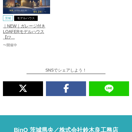
茨城
モデルハウス
｜NEW｜ガレージ付き
LOAFERモデルハウス
【ひ...
〜開催中
SNSでシェアしよう！
BinO 茨城県央／株式会社鈴木良工務店