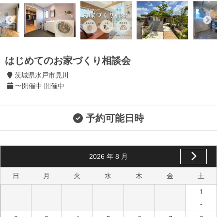
はじめてのお家づくり相談会
茨城県水戸市見川
〜開催中 開催中
予約可能日時
2026
年
8
月
日
月
火
水
木
金
土
1
-