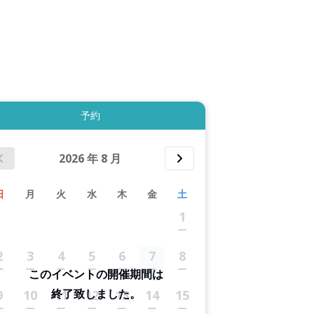
拡大表示する
予約
2026
年
8
月
日
月
火
水
木
金
土
1
2
3
4
5
6
7
8
このイベントの開催期間は
終了致しました。
9
10
11
12
13
14
15