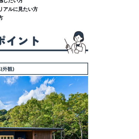
感したい方
リアルに見たい方
方
K(外観)