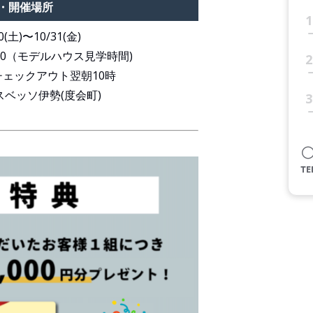
・開催場所
1
0(土)〜10/31(金)
8:00（モデルハウス見学時間)
2
チェックアウト翌朝10時
スベッソ伊勢(度会町)
3