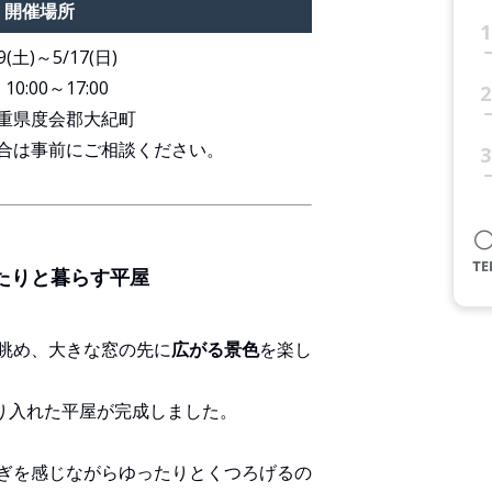
・開催場所
1
9(土)～5/17(日)
】
10:00～17:00
2
重県度会郡大紀町
合は事前にご相談ください。
3
たりと暮らす平屋
眺め、大きな窓の先に
広がる景色
を楽し
取り入れた平屋が完成しました。
ぎを感じながらゆったりとくつろげるの