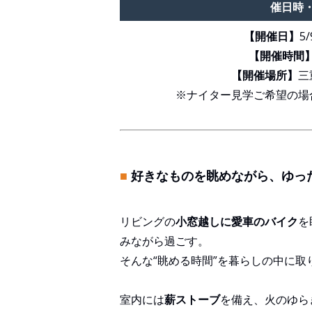
催日時
【開催日】
5/
【開催時間
【開催場所】
三
※ナイター見学ご希望の場
■
好きなものを眺めながら、ゆっ
リビングの
小窓越しに愛車のバイク
を
みながら過ごす。
そんな“眺める時間”を暮らしの中に
室内には
薪ストーブ
を備え、火のゆら