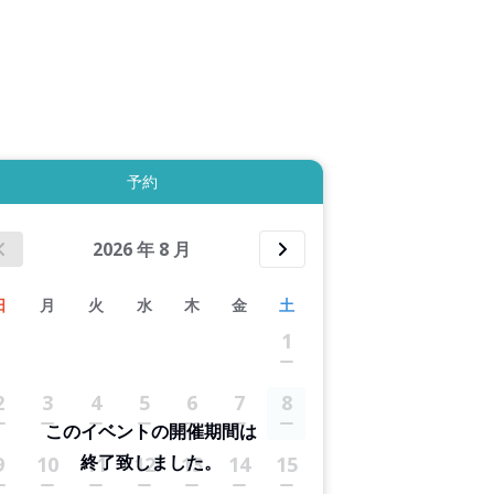
拡大表示する
予約
2026
年
8
月
日
月
火
水
木
金
土
1
2
3
4
5
6
7
8
このイベントの開催期間は
終了致しました。
9
10
11
12
13
14
15