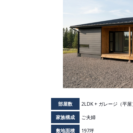
部屋数
2LDK + ガレージ（平屋
家族構成
ご夫婦
敷地面積
197坪