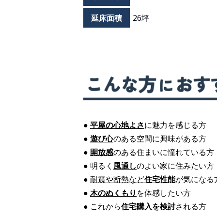
延床面積
26坪
●
平屋の心地よさ
に魅力を感じる方
●
遊び心
のある空間に興味がある方
●
開放感
のある住まいに憧れている方
●
明るく
風通し
のよい家に住みたい方
●
耐震や断熱など
住宅性能
が気になる
●
木のぬくもり
を体感したい方
●
これから
住宅購入を検討
される方