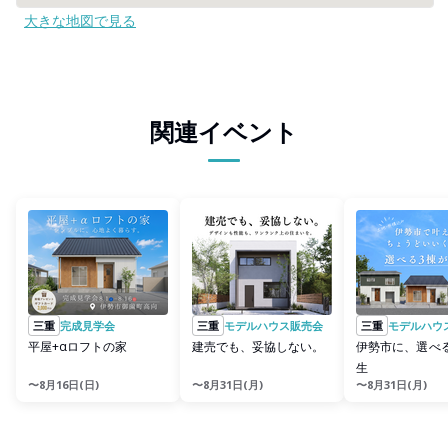
大きな地図で見る
関連イベント
三重
完成見学会
三重
モデルハウス販売会
三重
モデルハウ
平屋+αロフトの家
建売でも、妥協しない。
伊勢市に、選べ
生
〜8月16日(日)
〜8月31日(月)
〜8月31日(月)