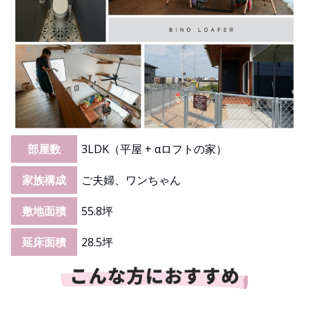
部屋数
3LDK（平屋 + αロフトの家）
家族構成
ご夫婦、ワンちゃん
敷地面積
55.8坪
延床面積
28.5坪