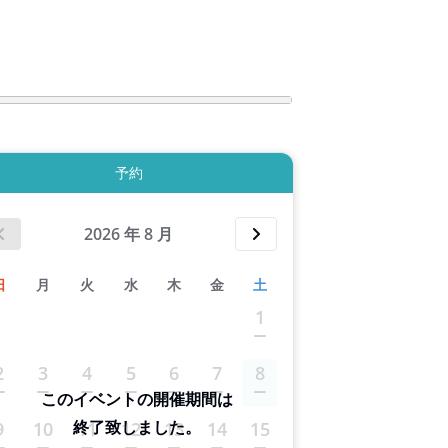
2件すべて表示する
予約
2026
年
8
月
日
月
火
水
木
金
土
1
2
3
4
5
6
7
8
このイベントの開催期間は
終了致しました。
9
10
11
12
13
14
15