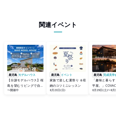
関連イベント
鹿児島
モデルハウス
鹿児島
イベント
鹿児島
完成見学
【分譲モデルハウス】桜
家族で楽しむ夏祭り ＆収
「趣味と暮らす
島を望むリビングで自遊
納のコツミニレッスン
平屋。」COVA
〜開催中
8月23日(日)
8月29日(土)〜8月
に、暮らす。『リニュー
学会 in姶良市東
アルWA...