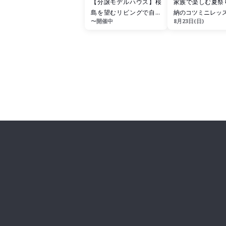
【分譲モデルハウス】桜
家族で楽しむ夏祭
島を望むリビングで自遊
納のコツミニレッ
〜開催中
8月23日(日)
に、暮らす。『リニュー
アルWA...