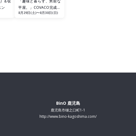
り ＆収
「趣味と暮らす、男前な
スン
平屋。」COVACO完成見
8月29日(土)〜8月30日(日)
学会 in姶良市東餅田
BinO 鹿児島
鹿児島市樋之口町1-1
http://www.bino-kagoshima.com/