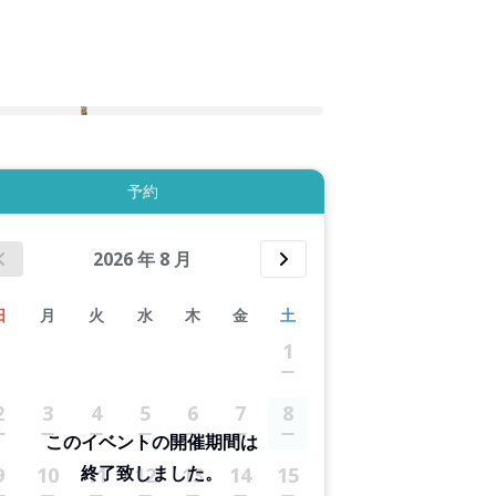
2件すべて表示する
予約
2026
年
8
月
日
月
火
水
木
金
土
1
2
3
4
5
6
7
8
このイベントの開催期間は
終了致しました。
9
10
11
12
13
14
15