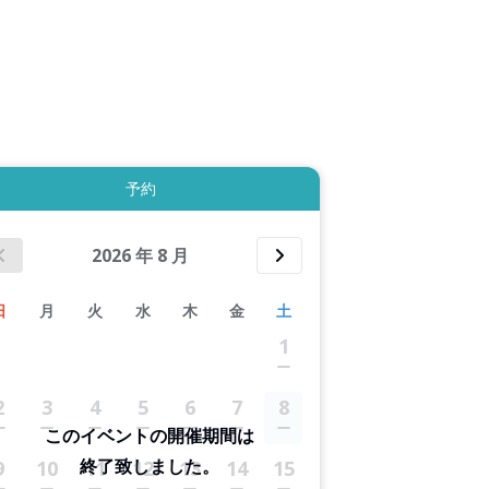
4件すべて表示する
予約
2026
年
8
月
日
月
火
水
木
金
土
1
2
3
4
5
6
7
8
このイベントの開催期間は
終了致しました。
9
10
11
12
13
14
15