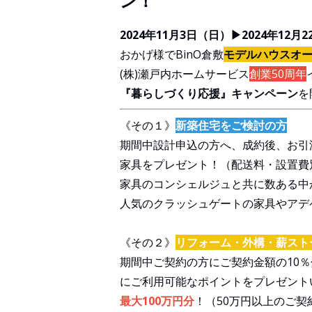
ン！
2024年11月3日（日）▶2024年12月
おかげ様でBinO倉敷
モデルハウスオー
(株)瀬戸内ホームサービス
創業50周年
『暮らしづくり応援』キャンペーン
を
《その１》
新築住宅をご検討の方
期間中設計申込の方へ、成約後、お引
家具をプレゼント！（配送料・設置費
家具のコンシェルジュと共に数ある中
人気のクラッシュゲートの家具やアデ
《その２》
リフォーム・外構・薪スト
期間中ご契約の方にご契約金額の10
にご利用可能なポイントをプレゼント
最大100万円分
！（50万円以上のご契