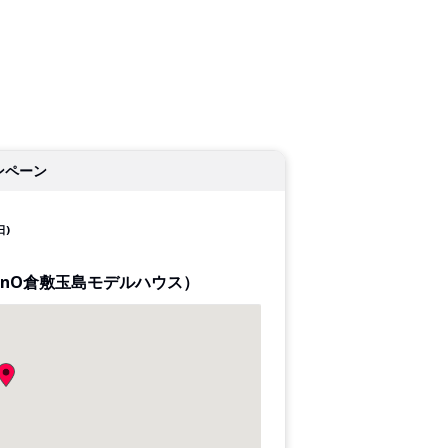
ンペーン
日)
BinO倉敷玉島モデルハウス）