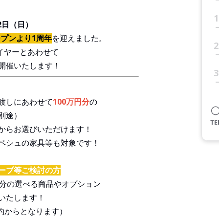
1
22日（日）
プンより1周年
を迎えました。
2
イヤーとあわせて
開催いたします！
3
渡しにあわせて
100万円分
の
別途）
からお選びいただけます！
ペシュの家具等も対象です！
ーブ等ご検討の方
％分の選べる商品やオプション
いたします！
約からとなります）