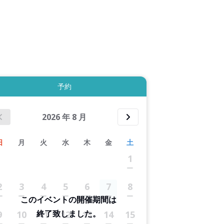
3件すべて表示する
予約
2026
年
8
月
日
月
火
水
木
金
土
1
2
3
4
5
6
7
8
このイベントの開催期間は
終了致しました。
9
10
11
12
13
14
15