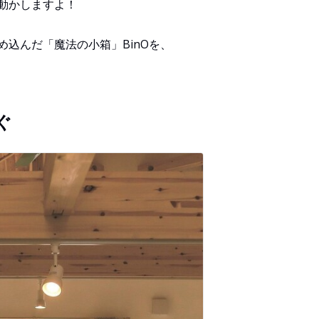
動かしますよ！
込んだ「魔法の小箱」BinOを、
ぐ