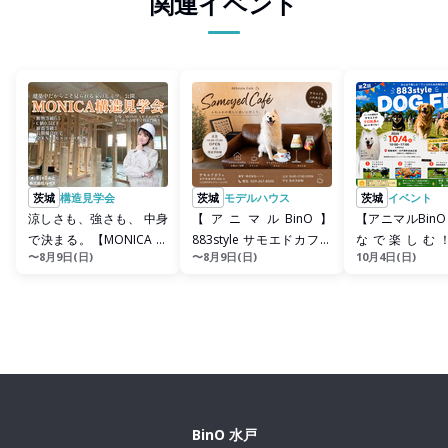
関連イベント
茨城
構造見学会
茨城
モデルハウス
茨城
イベント
涼しさも、強さも、 中身
【アニマルBinO】
【アニマルBinO
で決まる。【MONICA 構
883style サモエドカフェ
なで楽しむ
〜8月9日(日)
〜8月9日(日)
10月4日(日)
造見学会】
毎週土日 OPEN！！
883style DOG F
BinO 水戸