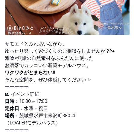
サモエドとふれあいながら、
ゆったり楽しく家づくりのご相談をしませんか？🐾
漆喰×無垢の自然素材をふんだんに使った
お洒落でカッコいい新築モデルハウス。
ワクワクがとまらない‼
そんな空間を、ぜひ体感してください ✨
ーーーーー
📅 イベント詳細
日時
：10:00～17:00
定休日
：水曜・祝日
場所
：茨城県水戸市米沢町380-4
（LOAFERモデルハウス）
ーーーーー