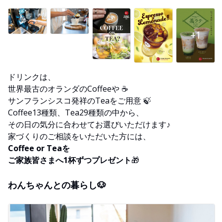
+1
ドリンクは、
世界最古のオランダのCoffeeや ☕
サンフランシスコ発祥のTeaをご用意 🍃
Coffee13種類、Tea29種類の中から、
その日の気分に合わせてお選びいただけます♪
家づくりのご相談をいただいた方には、
Coffee or Teaを
ご家族皆さまへ1杯ずつプレゼント
🎁
わんちゃんとの暮らし🐶