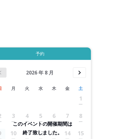
8件すべて表示する
予約
2026
年
8
月
日
月
火
水
木
金
土
1
2
3
4
5
6
7
8
このイベントの開催期間は
終了致しました。
9
10
11
12
13
14
15