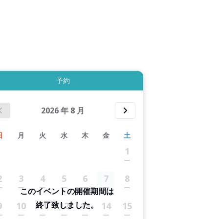
拡大表示する
予約
2026
年
8
月
日
月
火
水
木
金
土
1
2
3
4
5
6
7
8
このイベントの開催期間は
終了致しました。
9
10
11
12
13
14
15