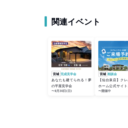
関連イベント
宮城
完成見学会
宮城
相談会
あなたも建てられる！夢
【仙台泉店】クレ
の平屋見学会
ホーム公式サイト
〜8月30日(日)
〜開催中
予約