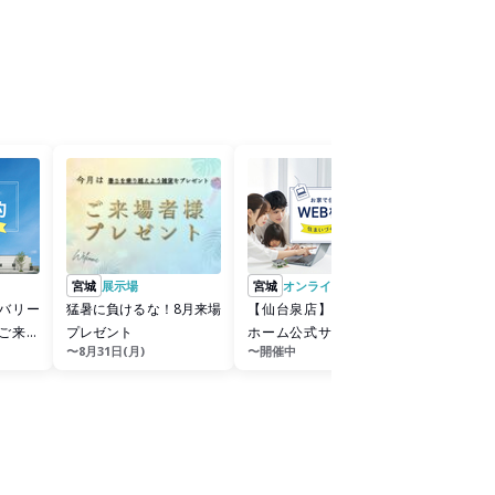
宮城
展示場
宮城
オンライン相談会
バリー
猛暑に負けるな！8月来場
【仙台泉店】クレバリー
ご来場
プレゼント
ホーム公式サイトWEBご
〜8月31日(月)
〜開催中
相談予約