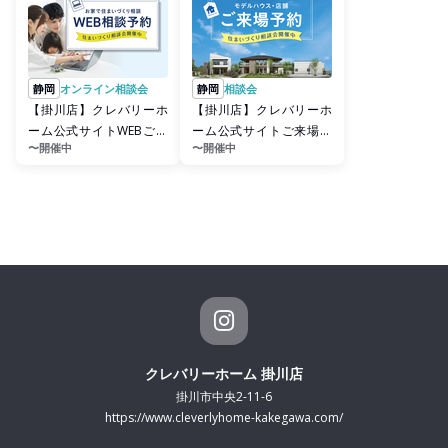
静岡
オンライン相談会
静岡
相談会
【掛川店】クレバリーホ
【掛川店】クレバリーホ
ーム公式サイトWEBご相
ーム公式サイトご来場予
〜開催中
〜開催中
談予約
約
クレバリーホーム 掛川店
掛川市中央2-11-6
https://www.cleverlyhome-kakegawa.com/