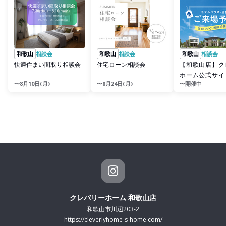
和歌山
相談会
和歌山
相談会
和歌山
相談会
快適住まい間取り相談会
住宅ローン相談会
【和歌山店】ク
ホーム公式サイ
〜8月10日(月)
〜8月24日(月)
〜開催中
予約
クレバリーホーム 和歌山店
和歌山市川辺203-2
https://cleverlyhome-s-home.com/