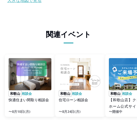
大きな地図で見る
関連イベント
和歌山
相談会
和歌山
相談会
和歌山
相談会
快適住まい間取り相談会
住宅ローン相談会
【和歌山店】ク
ホーム公式サイ
〜8月10日(月)
〜8月24日(月)
〜開催中
予約