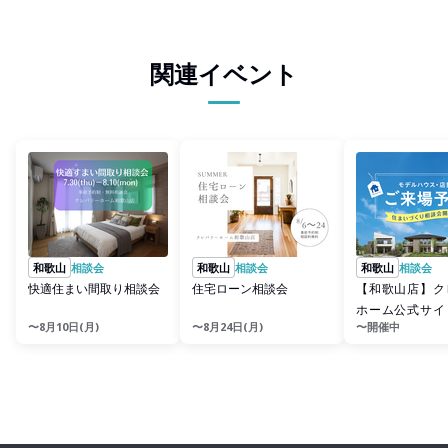
関連イベント
和歌山
相談会
和歌山
相談会
和歌山
相談会
快適住まい間取り相談会
住宅ローン相談会
【和歌山店】ク
ホーム公式サイ
〜8月10日(月)
〜8月24日(月)
〜開催中
予約