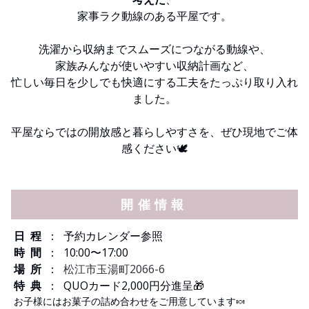
家事ラク動線のある平屋です。
洗濯から収納までスムーズにつながる動線や、
家族みんなが使いやすい収納計画など、
忙しい毎日を少しでも快適にする工夫をたっぷり取り入れ
ました。
平屋ならではの開放感と暮らしやすさを、ぜひ現地でご体
感ください🕊️
開催情報
日 程
： 予約カレンダー参照
時 間
： 10:00〜17:00
場 所
：
松江市玉湯町2066-6
特 典
： QUOカード2,000円分進呈🎁
お子様にはお菓子の詰め合わせをご用意しています🍬