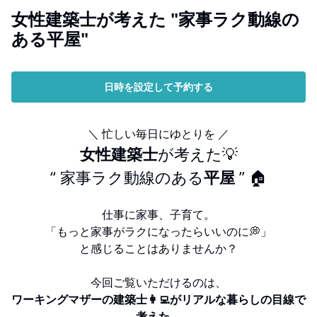
女性建築士が考えた "家事ラク動線の
ある平屋"
日時を設定して予約する
＼ 忙しい毎日にゆとりを ／
女性建築士
が考えた💡
“ 家事ラク動線のある
平屋
” 🏠
仕事に家事、子育て。
「もっと家事がラクになったらいいのに💭」
と感じることはありませんか？
今回ご覧いただけるのは、
ワーキングマザーの建築士👩‍💻がリアルな暮らしの目線で
考えた
、