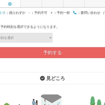
◎
1~3
：残りわずか
-
：予約不可
×
：予約一杯
：要問い合わせ （T
と予約時刻を選択できるようになります。
予約する
見どころ