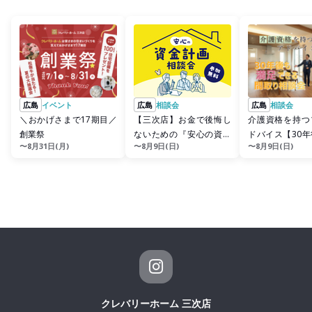
広島
イベント
広島
相談会
広島
相談会
＼おかげさまで17期目／
【三次店】お金で後悔し
介護資格を持つ
創業祭
ないための『安心の資金
ドバイス【30
〜8月31日(月)
〜8月9日(日)
〜8月9日(日)
計画』相談会
できる間取り相
クレバリーホーム 三次店